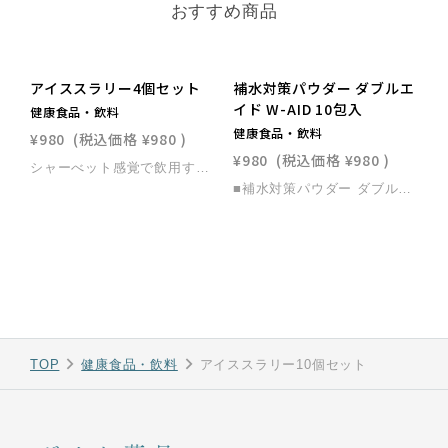
おすすめ商品
アイススラリー4個セット
補水対策パウダー ダブルエ
イド W-AID 10包入
健康食品・飲料
健康食品・飲料
¥980
(税込価格
¥980
)
¥980
(税込価格
¥980
)
シャーべット感覚で飲用することで体の中から冷やすことができる水分補給飲料。熱中症対策の飲料として推奨される塩分濃度0.2％に設計。冷凍庫に入れて、いざというときに備えましょう。・海洋深層水由来の電解質を使用・おいしく飲めるグレープフルーツ風味・常温保存、再冷凍が可能■アクティブサプライ アイススラリー【4個セット】の仕様栄養成分表示1個（120g）あたりエネルギー131kcal、タンパク質0g、脂質0g、炭水化物33g、 食塩相当量0.24g、カリウム43mg、カルシウム2.4mg、マグネシウム2.4mg名称清涼飲料水内容量 1個120g×4個セット原材料名水（ナチュラルミネラルウォーター、海洋深層水）、水飴(国内製造)、マルトデキストリン、ブドウ糖、デキストリン、食塩／トレハロース、香料、酸味料、塩化K、増粘多糖類賞味期限製造日より1年注意事項●体質・体調によりまれにからだに合わない場合があります。その場合は飲用を中止してください。●衝撃を避けてください。容器の破損・密封不良につながります。●容器のフチでケガをしないようご注意ください。●長時間冷凍すると、氷の粒が大きくなり出しづらくなります。よくもんで氷を崩してください。●吸い口部に氷塊がある場合は、無理に吸い込まず解凍してからお飲みください。●電子レンジを使用しないでください。●開封時やお召し上がりの際に強く押すと内容液がとび出ることがあります。●開封後はすぐにお飲みください。●液色が変わる場合がありますが、品質に問題ありません。※食品のため返品不可の商品です。
■補水対策パウダー ダブルエイド W-AIDの仕様 栄養成分表示1包（5ｇ）あたり エネルギー14.5kcal、たんぱく質0g、脂質0g、炭水化物3.8g、食塩相当量0.9g、カリウム157.3mg、マグネシウム4.8mg、カルシウム9.6mg 名称 粉末清涼飲料 内容量 1袋 (1包5g 10包入り） 原材料名 ブドウ糖（国内製造）、食塩、マルトデキストリン、海塩/クエン酸Na、酸味料、塩化K、香料、乳酸Ca、V.C、硫酸Mg、甘味料（アセスルファムK、ステビア）、ナイアシン、V.B2、V.B1、V.B6、（一部に乳成分を含む） 賞味期限 製造日より2年 保存方法 高温、湿気、光を避けて保存してください。 使用上の注意 ●本品は、電解質の摂取を目的にしているため、通常の飲料に比べ、ナトリウム等の電解質濃度が高くなっています。塩分の摂取制限をされている方や腎疾患の方等は飲用をお控えください。●乳児・幼児や下痢、嘔吐が激しい時の飲用は医師などの専門家にご相談ください。●多量摂取により疾病が治癒したり、より健康が増進するものではありません。●本品は吸湿しやすいので、開封後はすぐにご使用ください。●パウダーが変色することがありますが、品質に問題ありません。●本品を溶かしたり、保存する場合は、塩分を含むため金属以外の容器をご使用ください。
TOP
健康食品・飲料
アイススラリー10個セット