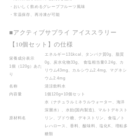
・おいしく飲めるグレープフルーツ風味
・常温保存、再冷凍が可能
■アクティブサプライ アイススラリー
【10個セット】の仕様
エネルギー131kcal、タンパク質0g、脂質
栄養成分表示
0g、炭水化物33g、 食塩相当量0.24g、カ
1個（120g）あた
リウム43mg、カルシウム2.4mg、マグネシ
り
ウム2.4mg
名称
清涼飲料水
内容量
1個120g×10個セット
水（ナチュラルミネラルウォーター、海洋
深層水）、水飴(国内製造)、マルトデキスト
原材料名
リン、ブドウ糖、デキストリン、食塩／ト
レハロース、香料、酸味料、塩化K、増粘多
糖類