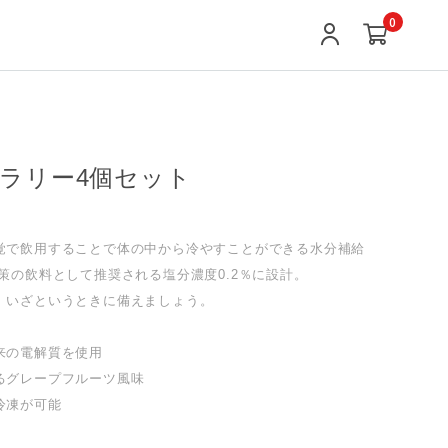
0
ラリー4個セット
覚で飲用することで体の中から冷やすことができる水分補給
策の飲料として推奨される塩分濃度0.2％に設計。
、いざというときに備えましょう。
来の電解質を使用
るグレープフルーツ風味
冷凍が可能