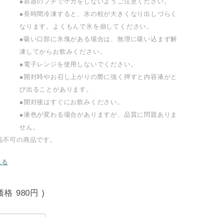
●容器のフチでケガをしないようご注意ください。
●長時間冷凍すると、氷の粒が大きくなり出しづらく
なります。よくもんで氷を崩してください。
●吸い口部に氷塊がある場合は、無理に吸い込まず解
凍してからお飲みください。
●電子レンジを使用しないでください。
●開封時やお召し上がりの際に強く押すと内容液がと
び出ることがあります。
●開封後はすぐにお飲みください。
●液色が変わる場合がありますが、品質に問題ありま
せん。
品不可の商品です。
見る
価格
980円
)