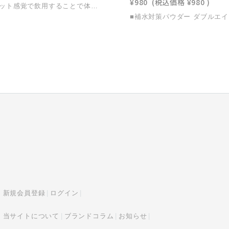
¥980
(税込価格
¥980
)
シャーべット感覚で飲用することで体の中から冷やすことができる水分補給飲料。熱中症対策の飲料として推奨される塩分濃度0.2％に設計。冷凍庫に入れて、いざというときに備えましょう。・海洋深層水由来の電解質を使用・おいしく飲めるグレープフルーツ風味・常温保存、再冷凍が可能■アクティブサプライ アイススラリー【10個セット】の仕様栄養成分表示1個（120g）あたりエネルギー131kcal、タンパク質0g、脂質0g、炭水化物33g、 食塩相当量0.24g、カリウム43mg、カルシウム2.4mg、マグネシウム2.4mg名称清涼飲料水内容量 1個120g×10個セット原材料名水（ナチュラルミネラルウォーター、海洋深層水）、水飴(国内製造)、マルトデキストリン、ブドウ糖、デキストリン、食塩／トレハロース、香料、酸味料、塩化K、増粘多糖類賞味期限製造日より1年注意事項●体質・体調によりまれにからだに合わない場合があります。その場合は飲用を中止してください。●衝撃を避けてください。容器の破損・密封不良につながります。●容器のフチでケガをしないようご注意ください。●長時間冷凍すると、氷の粒が大きくなり出しづらくなります。よくもんで氷を崩してください。●吸い口部に氷塊がある場合は、無理に吸い込まず解凍してからお飲みください。●電子レンジを使用しないでください。●開封時やお召し上がりの際に強く押すと内容液がとび出ることがあります。●開封後はすぐにお飲みください。●液色が変わる場合がありますが、品質に問題ありません。※食品のため返品不可の商品です。
新規会員登録
ログイン
当サイトについて
ブランドコラム
お知らせ