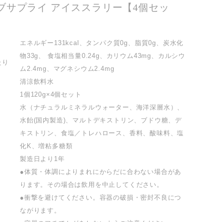
ブサプライ アイススラリー【4個セッ
エネルギー131kcal、タンパク質0g、脂質0g、炭水化
物33g、 食塩相当量0.24g、カリウム43mg、カルシウ
たり
ム2.4mg、マグネシウム2.4mg
清涼飲料水
1個120g×4個セット
水（ナチュラルミネラルウォーター、海洋深層水）、
水飴(国内製造)、マルトデキストリン、ブドウ糖、デ
キストリン、食塩／トレハロース、香料、酸味料、塩
化K、増粘多糖類
製造日より1年
●体質・体調によりまれにからだに合わない場合があ
ります。その場合は飲用を中止してください。
●衝撃を避けてください。容器の破損・密封不良につ
ながります。