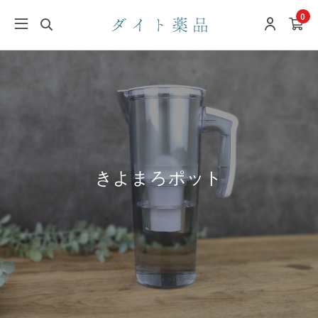
0
きよまろポット