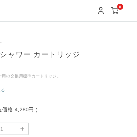
0
ー
シャワー カートリッジ
ー用の交換用標準カートリッジ。
見る
込価格
4,280円
)