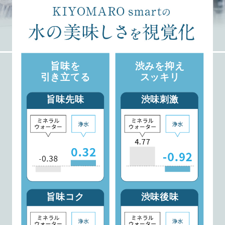
旨味を
渋みを抑え
引き立てる
スッキリ
旨味先味
渋味刺激
旨味コク
渋味後味