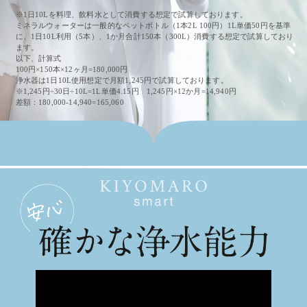
※1日10Lを料理、飲料水として消費する想定で試算しております。
ミネラルウォーターは一般的なペットボトル（1本2L 100円）1L単価50円を基準
に、1日10L利用（5本）、1か月合計150本（300L）消費する想定で試算しており
ます。
以下、計算式
100円×150本×12ヶ月=180,000円
浄水器は1日10L使用想定で月額1,245円で試算しております。
※1,245円÷30日÷10L=1L単価4.15円 1,245円×12か月=14,940円
差額：180,000-14,940=165,060