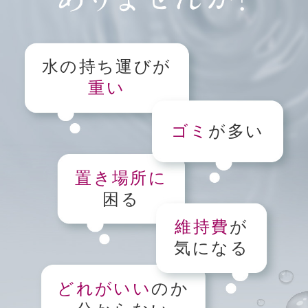
水の持ち運びが
重い
ゴミ
が多い
置き場所に
困る
維持費
が
気になる
どれがいい
のか