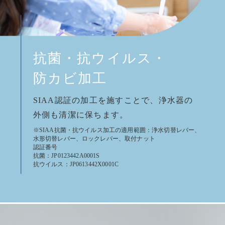
抗菌・抗ウイルス・
防カビ加工
SIAA認証の加工を施すことで、浄水器の
外側も清潔に保ちます。
※SIAA抗菌・抗ウイルス加工の適用範囲：浄水切替レバー、
水形切替レバー、ロックレバー、取付ナット
認証番号
抗菌：JP0123442A0001S
抗ウイルス：JP0613442X0001C