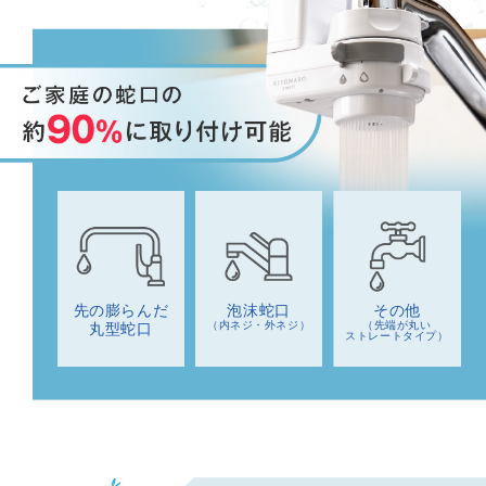
先の膨らんだ
泡沫蛇口
その他
（内ネジ・外ネジ）
（先端が丸い
丸型蛇口
ストレートタイプ）