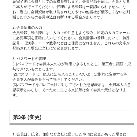
続完了後に会員としての資格を有します。会員登録手続は、会員となる
ご本人が行ってください。代理による登録は一切認められません。な
お、過去に会員資格が取り消された方やその他当社が相応しくないと判
断した方からの会員申込はお断りする場合があります。
2. 会員情報の入力
会員登録手続の際には、入力上の注意をよく読み、所定の入力フォーム
に必要事項を正確に入力してください。会員情報の登録において、特殊
記号・旧漢字・ローマ数字などはご使用になれません。これらの文字が
登録された場合は当社にて変更致します。
3. パスワードの管理
(1)パスワードは会員本人のみが利用できるものとし、第三者に譲渡・貸
与できないものとします。
(2)パスワードは、他人に知られることがないよう定期的に変更する等、
会員本人が責任をもって管理してください。
(3)パスワードを用いて当社に対して行われた意思表示は、会員本人の意
思表示とみなし、そのために生じる支払等は全て会員の責任となりま
す。
第3条 (変更)
1. 会員は、氏名、住所など当社に届け出た事項に変更があった場合に