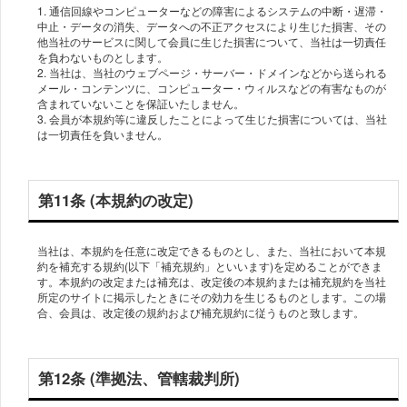
1. 通信回線やコンピューターなどの障害によるシステムの中断・遅滞・
中止・データの消失、データへの不正アクセスにより生じた損害、その
他当社のサービスに関して会員に生じた損害について、当社は一切責任
を負わないものとします。
2. 当社は、当社のウェブページ・サーバー・ドメインなどから送られる
メール・コンテンツに、コンピューター・ウィルスなどの有害なものが
含まれていないことを保証いたしません。
3. 会員が本規約等に違反したことによって生じた損害については、当社
は一切責任を負いません。
第11条 (本規約の改定)
当社は、本規約を任意に改定できるものとし、また、当社において本規
約を補充する規約(以下「補充規約」といいます)を定めることができま
す。本規約の改定または補充は、改定後の本規約または補充規約を当社
所定のサイトに掲示したときにその効力を生じるものとします。この場
合、会員は、改定後の規約および補充規約に従うものと致します。
第12条 (準拠法、管轄裁判所)