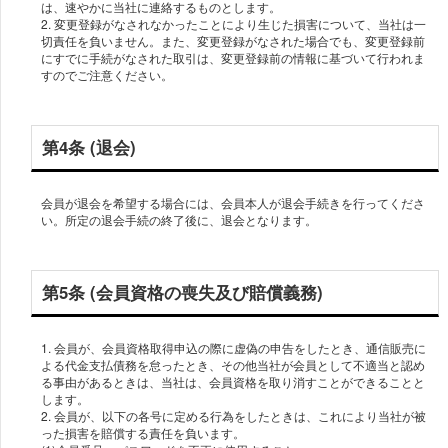
は、速やかに当社に連絡するものとします。
2. 変更登録がなされなかったことにより生じた損害について、当社は一
切責任を負いません。また、変更登録がなされた場合でも、変更登録前
にすでに手続がなされた取引は、変更登録前の情報に基づいて行われま
すのでご注意ください。
第4条 (退会)
会員が退会を希望する場合には、会員本人が退会手続きを行ってくださ
い。所定の退会手続の終了後に、退会となります。
第5条 (会員資格の喪失及び賠償義務)
1. 会員が、会員資格取得申込の際に虚偽の申告をしたとき、通信販売に
よる代金支払債務を怠ったとき、その他当社が会員として不適当と認め
る事由があるときは、当社は、会員資格を取り消すことができることと
します。
2. 会員が、以下の各号に定める行為をしたときは、これにより当社が被
った損害を賠償する責任を負います。