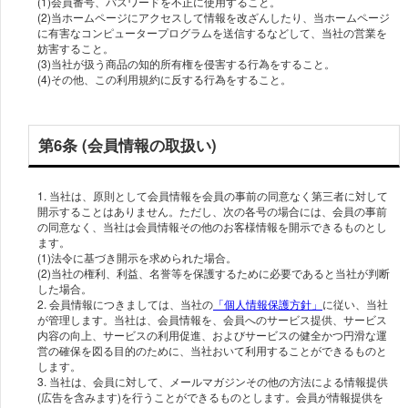
(1)会員番号、パスワードを不正に使用すること。
(2)当ホームページにアクセスして情報を改ざんしたり、当ホームページ
に有害なコンピュータープログラムを送信するなどして、当社の営業を
妨害すること。
(3)当社が扱う商品の知的所有権を侵害する行為をすること。
(4)その他、この利用規約に反する行為をすること。
第6条 (会員情報の取扱い)
1. 当社は、原則として会員情報を会員の事前の同意なく第三者に対して
開示することはありません。ただし、次の各号の場合には、会員の事前
の同意なく、当社は会員情報その他のお客様情報を開示できるものとし
ます。
(1)法令に基づき開示を求められた場合。
(2)当社の権利、利益、名誉等を保護するために必要であると当社が判断
した場合。
2. 会員情報につきましては、当社の
「個人情報保護方針」
に従い、当社
が管理します。当社は、会員情報を、会員へのサービス提供、サービス
内容の向上、サービスの利用促進、およびサービスの健全かつ円滑な運
営の確保を図る目的のために、当社おいて利用することができるものと
します。
3. 当社は、会員に対して、メールマガジンその他の方法による情報提供
(広告を含みます)を行うことができるものとします。会員が情報提供を