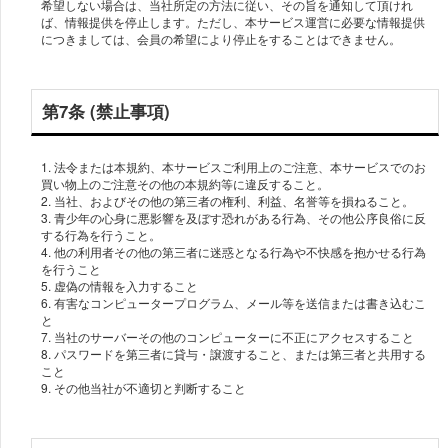
希望しない場合は、当社所定の方法に従い、その旨を通知して頂けれ
ば、情報提供を停止します。ただし、本サービス運営に必要な情報提供
につきましては、会員の希望により停止をすることはできません。
第7条 (禁止事項)
1. 法令または本規約、本サービスご利用上のご注意、本サービスでのお
買い物上のご注意その他の本規約等に違反すること。
2. 当社、およびその他の第三者の権利、利益、名誉等を損ねること。
3. 青少年の心身に悪影響を及ぼす恐れがある行為、その他公序良俗に反
する行為を行うこと。
4. 他の利用者その他の第三者に迷惑となる行為や不快感を抱かせる行為
を行うこと
5. 虚偽の情報を入力すること
6. 有害なコンピュータープログラム、メール等を送信または書き込むこ
と
7. 当社のサーバーその他のコンピューターに不正にアクセスすること
8. パスワードを第三者に貸与・譲渡すること、または第三者と共用する
こと
9. その他当社が不適切と判断すること